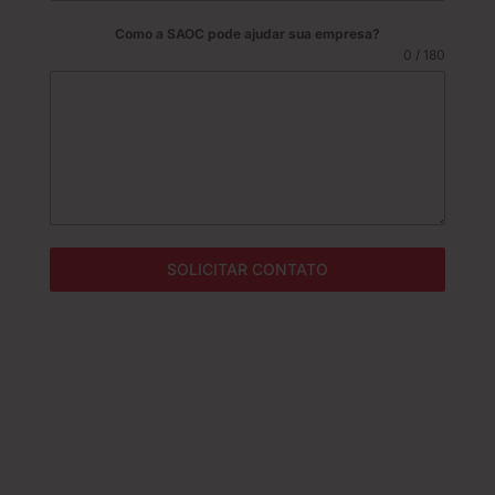
r
a
Como a SAOC pode ajudar sua empresa?
z
0 / 180
i
l
+
5
5
SOLICITAR CONTATO