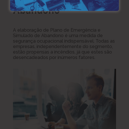
Abandono
A elaboração de Plano de Emergência e
Simulado de Abandono é uma medida de
segurança ocupacional indispensável. Todas as
empresas, independentemente do segmento,
estão propensas a incêndios, já que estes são
desencadeados por inúmeros fatores.