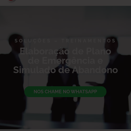
SOLUÇÕES – TREINAMENTOS
Elaboração de Plano
de Emergência e
Simulado de Abandono
NOS CHAME NO WHATSAPP