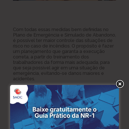
Com todas essas medidas bem definidas no
Plano de Emergência e Simulado de Abandono,
é possível ter maior controle das situações de
risco no caso de incêndios. O propósito é fazer
um planejamento que garanta a execução
correta, a partir do treinamento dos
trabalhadores da forma mais adequada, para
que seja possível agir em uma situação de
emergência, evitando-se danos maiores e
acidentes.
Importância da
elaboração de Plano
de Emergência e
Simulado de