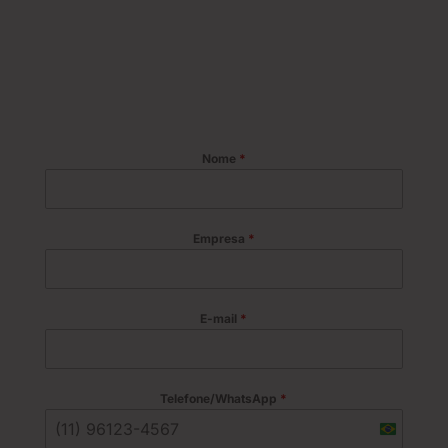
Nome
*
Empresa
*
E-mail
*
Telefone/WhatsApp
*
B