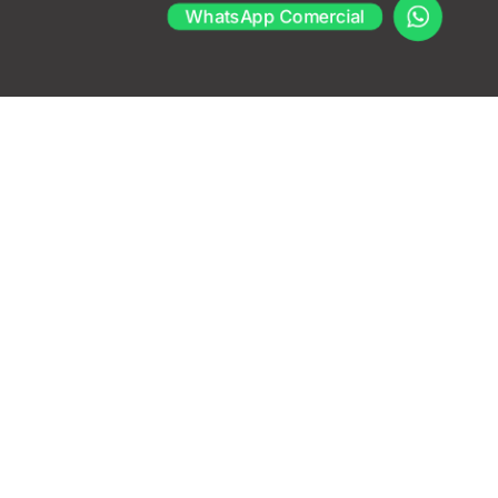
WhatsApp Comercial
Na SAOC, prezamos pela qualidade da
gestão de saúde e segurança ocupacional
e temos, como valores, a dedicação e o
comprometimento no atendimento a todos.
Com ampla rede credenciada, nossa
empresa de medicina ocupacional oferece
atendimento especializado, cumprimento
de prazos, estrutura e agilidade, atuando
na identificação, na prevenção e no
acompanhamento da saúde ocupacional.
Tudo isso dá resultado!