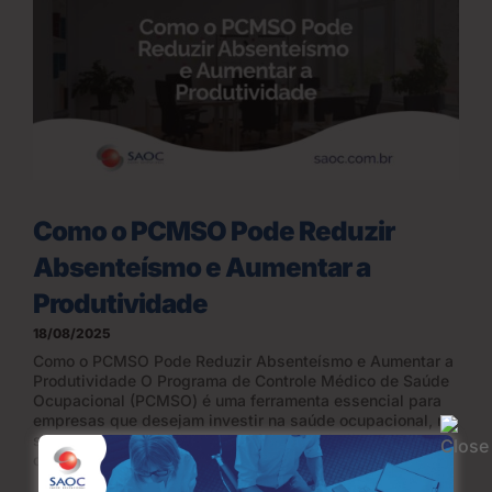
Como o PCMSO Pode Reduzir
Absenteísmo e Aumentar a
Produtividade
18/08/2025
Como o PCMSO Pode Reduzir Absenteísmo e Aumentar a
Produtividade O Programa de Controle Médico de Saúde
Ocupacional (PCMSO) é uma ferramenta essencial para
empresas que desejam investir na saúde ocupacional, na
segurança do trabalho e na saúde no trabalho de seus
colaboradores. Estabelecido pela...