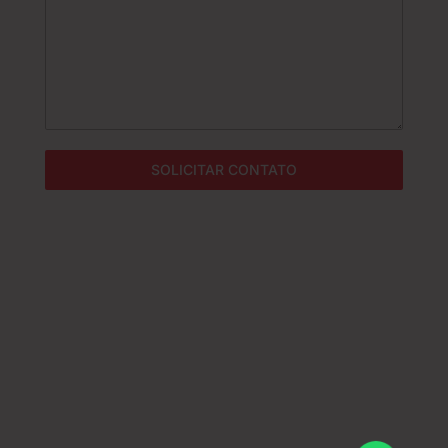
l
+
5
5
SOLICITAR CONTATO