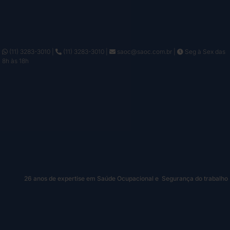
(11) 3283-3010
|
(11) 3283-3010
|
saoc@saoc.com.br
|
Seg à Sex das
8h às 18h
26 anos de expertise em Saúde Ocupacional e Segurança do trabalho