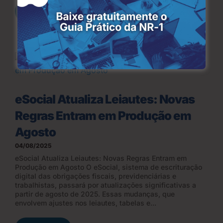
LER MAIS
eSocial Atualiza Leiautes: Novas
Regras Entram em Produção em
Agosto
04/08/2025
eSocial Atualiza Leiautes: Novas Regras Entram em
Produção em Agosto O eSocial, sistema de escrituração
digital das obrigações fiscais, previdenciárias e
trabalhistas, passará por atualizações significativas a
partir de agosto de 2025. Essas mudanças, que
envolvem ajustes nos leiautes, tabelas e...