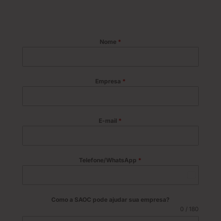
Nome
*
Empresa
*
E-mail
*
Telefone/WhatsApp
*
B
r
a
Como a SAOC pode ajudar sua empresa?
z
0 / 180
i