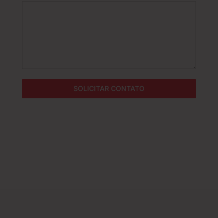
l
+
5
5
SOLICITAR CONTATO