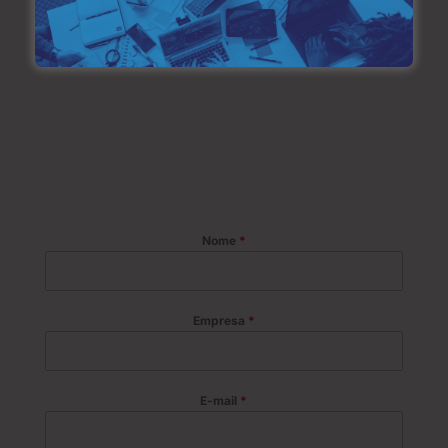
a gestão de saúde ocupacional e segurança
do trabalho com rede credenciada nacional e
conformidade total com as NRs.
Nome
*
Empresa
*
E-mail
*