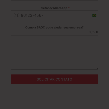
Telefone/WhatsApp
*
B
r
a
Como a SAOC pode ajudar sua empresa?
z
0 / 180
i
l
+
5
5
SOLICITAR CONTATO