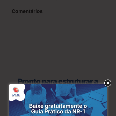
Comentários
Pronto para estruturar a
saúde ocupacional da sua
empresa?
Preencha o formulário para falar com um
especialista da SAOC e descubra como agilizar