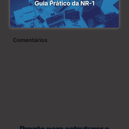
Segurança do Trabalho na Prática: Medidas
Simples que Salvam Vidas
Como o eSocial Reforça a Segurança no
Trabalho com Informações Mais Precisas
Comentários