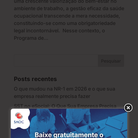
uma crescente valorização do bem-estar no
ambiente de trabalho, a gestão eficaz da saúde
ocupacional transcende a mera necessidade,
constituindo-se como uma obrigatoriedade
legal incontornável. Nesse contexto, o
Programa de...
Posts recentes
O que mudou na NR-1 em 2026 e o que sua
empresa realmente precisa fazer
SST no eSocial: O Que Sua Empresa Precisa
Informar
Quais Treinamentos Devem Ser Informados no
eSocial?