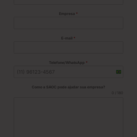
Empresa
*
E-mail
*
Telefone/WhatsApp
*
B
r
a
Como a SAOC pode ajudar sua empresa?
z
0 / 180
i
l
+
5
5