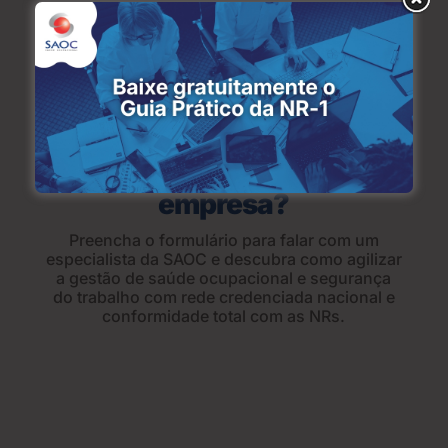
Pronto para estruturar a
saúde ocupacional da sua
empresa?
Preencha o formulário para falar com um
especialista da SAOC e descubra como agilizar
a gestão de saúde ocupacional e segurança
do trabalho com rede credenciada nacional e
conformidade total com as NRs.