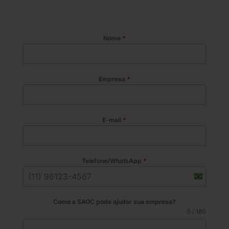
Nome
*
Empresa
*
E-mail
*
Telefone/WhatsApp
*
B
r
a
Como a SAOC pode ajudar sua empresa?
z
0 / 180
i
l