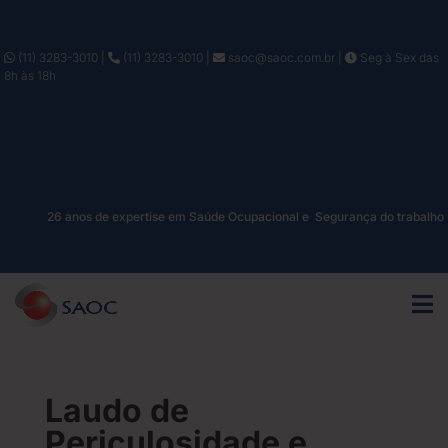
(11) 3283-3010
|
(11) 3283-3010
|
saoc@saoc.com.br
|
Seg à Sex das
8h às 18h
26 anos de expertise em Saúde Ocupacional e Segurança do trabalho
Laudo de
Periculosidade e