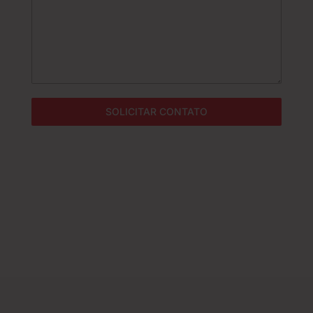
+
5
5
SOLICITAR CONTATO