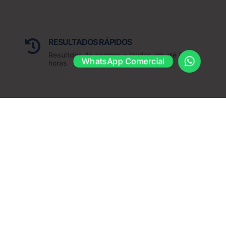
RESULTADOS RÁPIDOS

Resultdos de exames e laudos em até 8
WhatsApp Comercial
horas
Contato