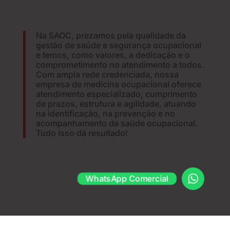
Na SAOC, prezamos pela qualidade da
gestão de saúde e segurança ocupacional
e temos, como valores, a dedicação e o
comprometimento no atendimento a todos.
Com ampla rede credenciada, nossa
empresa de medicina ocupacional oferece
atendimento especializado, cumprimento
de prazos, estrutura e agilidade, atuando
na identificação, na prevenção e no
acompanhamento da saúde ocupacional.
Tudo isso dá resultado!
WhatsApp Comercial