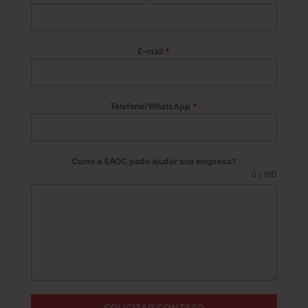
E-mail
*
Telefone/WhatsApp
*
B
r
a
Como a SAOC pode ajudar sua empresa?
z
0 / 180
i
l
+
5
5
SOLICITAR CONTATO