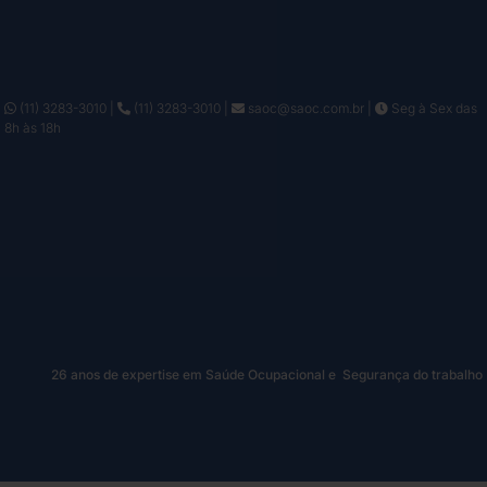
(11) 3283-3010
|
(11) 3283-3010
|
saoc@saoc.com.br
|
Seg à Sex das
8h às 18h
26 anos de expertise em Saúde Ocupacional e Segurança do trabalho