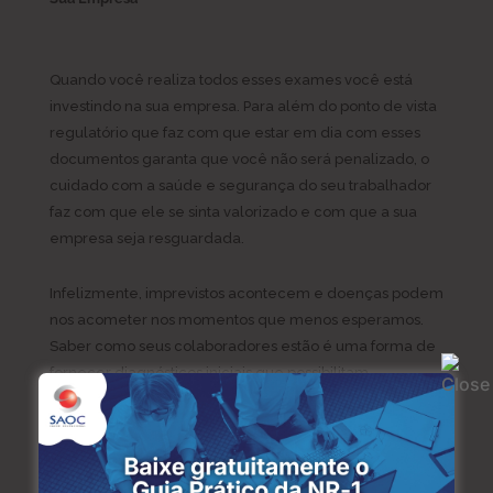
Quando você realiza todos esses exames você está
investindo na sua empresa. Para além do ponto de vista
regulatório que faz com que estar em dia com esses
documentos garanta que você não será penalizado, o
cuidado com a saúde e segurança do seu trabalhador
faz com que ele se sinta valorizado e com que a sua
empresa seja resguardada.
Infelizmente, imprevistos acontecem e doenças podem
nos acometer nos momentos que menos esperamos.
Saber como seus colaboradores estão é uma forma de
fornecer diagnósticos iniciais que possibilitam
tratamento preventivo e já no começo dos sintomas,
para que a saúde seja restaurada o mais rápido possível
e que esse colaborador não tenha que se ausentar de
suas funções laborais.