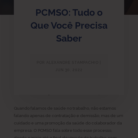
PCMSO: Tudo o
Que Você Precisa
Saber
POR
ALEXANDRE STAMPACHIO
|
JUN 30, 2022
As Normas e os Termos que Regem a Saúde e
Segurança do Trabalho Podem ser Muito Confusas no
Primeiro Momento. Saiba o Que é o PCMSO e Como Ficar
em Dia com a Regulamentação da Sua Empresa.
Quando falamos de saúde no trabalho, não estamos
falando apenas de contratação e demissão, mas de um
cuidado e uma promoção da saúde do colaborador da
empresa. O PCMSO fala sobre todo esse processo,
desde o início até o final do vínculo de trabalho, sem