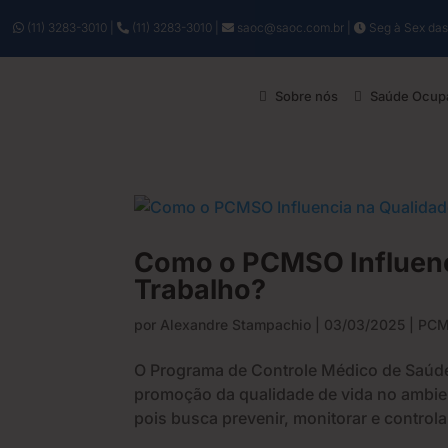
(11) 3283-3010
|
(11) 3283-3010
|
saoc@saoc.com.br
|
Seg à Sex das
Sobre nós
Saúde Ocupa
Como o PCMSO Influenc
Trabalho?
por
Alexandre Stampachio
|
03/03/2025
|
PC
O Programa de Controle Médico de Saúd
promoção da qualidade de vida no ambie
pois busca prevenir, monitorar e controla