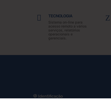

TECNOLOGIA
Z
Sistema on-line para
acesso remoto a vários
serviços, relatórios
operacionais e
gerenciais.
Identificação
CNPJ: 34.653.781/0001-35