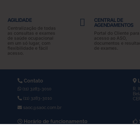
AGILIDADE

CENTRAL DE
AGENDAMENTOS
Centralização de todas
as consultas e exames
Portal do Cliente para
de saúde ocupacional
acesso ao ASO,
em um só lugar, com
documentos e resulta
flexibilidade e fácil
de exames.
acesso.
Contato
L
(11) 3283-3010
R. 
Bel
(11) 3283-3010
CEP
saoc@saoc.com.br
Horário de funcionamento
Seg à Sex das 8h às 18h