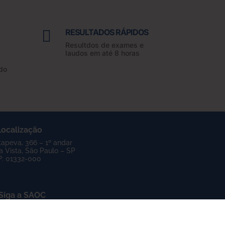

RESULTADOS RÁPIDOS
Resultdos de exames e
laudos em até 8 horas
do
ocalização
Itapeva, 366 – 1º andar
a Vista, São Paulo – SP
: 01332-000
Siga a SAOC