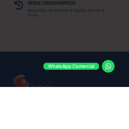
RESULTADOS RÁPIDOS

Resultdos de exames e laudos em até 8
horas
WhatsApp Comercial
Contato
(11) 3283-3010
(11) 3283-3010
saoc@saoc.com.br