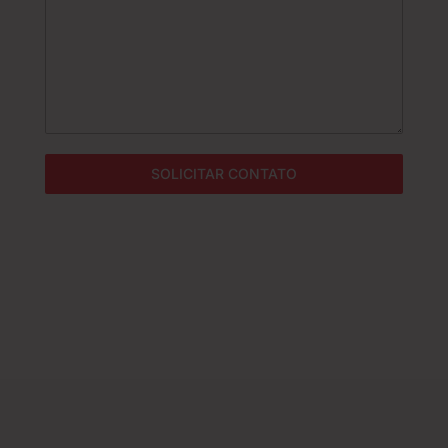
l
+
5
5
SOLICITAR CONTATO