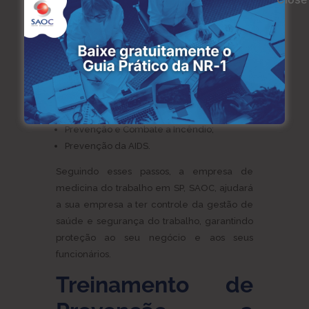
Prevenção de acidentes;
Investigação e Análise de Acidentes;
Inspeção de Segurança;
Riscos Ambientais e de Acidentes;
Mapeamento de Risco;
EPI’s – Equipamentos de Proteção
Individual;
Prevenção e Combate a Incêndio;
Prevenção da AIDS.
Seguindo esses passos, a empresa de
medicina do trabalho em SP, SAOC, ajudará
a sua empresa a ter controle da gestão de
saúde e segurança do trabalho, garantindo
proteção ao seu negócio e aos seus
funcionários.
Treinamento de