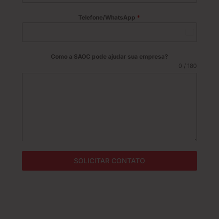
Telefone/WhatsApp
*
B
r
a
Como a SAOC pode ajudar sua empresa?
z
0 / 180
i
l
+
5
5
SOLICITAR CONTATO