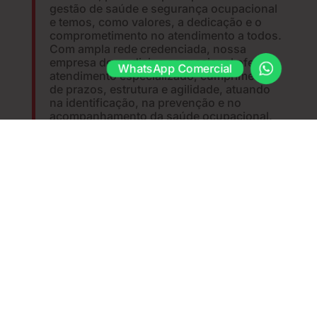
gestão de saúde e segurança ocupacional
e temos, como valores, a dedicação e o
comprometimento no atendimento a todos.
Com ampla rede credenciada, nossa
empresa de medicina ocupacional oferece
WhatsApp Comercial
atendimento especializado, cumprimento
de prazos, estrutura e agilidade, atuando
na identificação, na prevenção e no
acompanhamento da saúde ocupacional.
Tudo isso dá resultado!
TECNOLOGIA

Sistema on-line para acesso remoto a
vários serviços, relatórios operacionais e