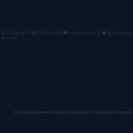
(11) 3283-3010
|
(11) 3283-3010
|
saoc@saoc.com.br
|
Seg à Sex das
8h às 18h
26 anos de expertise em Saúde Ocupacional e Segurança do trabalho