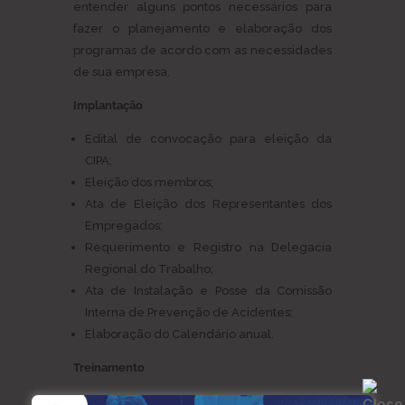
entender alguns pontos necessários para
fazer o planejamento e elaboração dos
programas de acordo com as necessidades
de sua empresa.
Implantação
Edital de convocação para eleição da
CIPA;
Eleição dos membros;
Ata de Eleição dos Representantes dos
Empregados;
Requerimento e Registro na Delegacia
Regional do Trabalho;
Ata de Instalação e Posse da Comissão
Interna de Prevenção de Acidentes;
Elaboração do Calendário anual.
Treinamento
Legislação da CIPA;