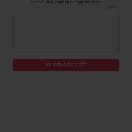
Como a SAOC pode ajudar sua empresa?
z
0 / 180
i
l
+
5
5
SOLICITAR CONTATO